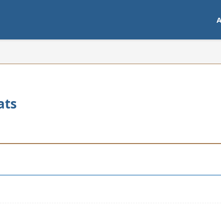
A
ats